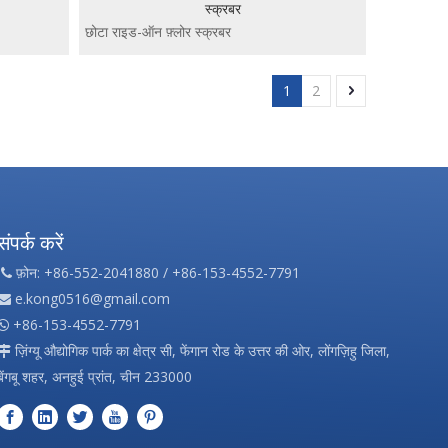
स्क्रबर
छोटा राइड-ऑन फ़्लोर स्क्रबर
1
2
संपर्क करें
फ़ोन: +86-552-2041880 / +86-153-4552-7791

e.kong0516@gmail.com

+86-153-4552-7791

ज़िंग्यू औद्योगिक पार्क का क्षेत्र सी, फेंगान रोड के उत्तर की ओर, लोंगज़िहु जिला,

बेंगबू शहर, अनहुई प्रांत, चीन 233000