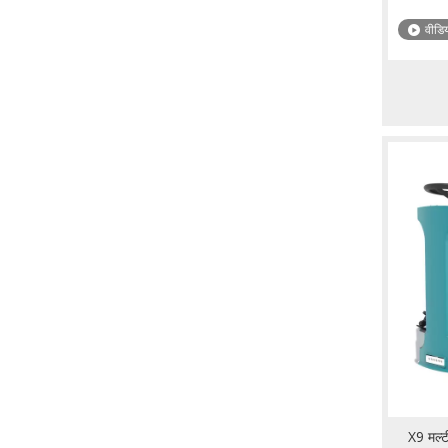
वीडि
X9 मल्ट